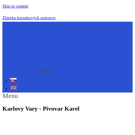
Skip to content
Zbierka korunkových uzáverov
Menu
Menu
Karlovy Vary - Pivovar Karel