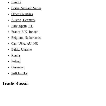
Exotics
Corks, Sets and Series
Other Countries
Austria, Denmark
Italy, Spain, PT
France, UK, Ireland
Belgium, Netherlands
Can, USA, AU, NZ
Baltic, Ukraine
Russia
Poland
Germany
Soft Drinks
Trade Russia