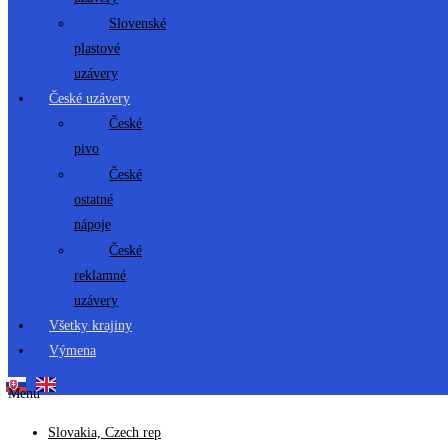
Slovenské
plastové
uzávery
České uzávery
České
pivo
České
ostatné
nápoje
České
reklamné
uzávery
Všetky krajiny
Výmena
Menu
Slovakia, Czech rep