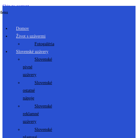
Skip to content
Menu
Domov
Život s uzávermi
Fotogaléria
Slovenské uzávery
Slovenské
pivné
uzávery
Slovenské
ostatné
nápoje
Slovenské
reklamné
uzávery
Slovenské
plastové