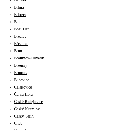
Beroun
Bilína
Bílovec
Blatná
Boží Dar
Břeclav
Březnice
Brno
Broumov-Olivetín
Broumy
Brumov
Bučovice
Čelákovice
Černá Hora
České Budejovice
Český Krumlov
Český Tešín
Cheb