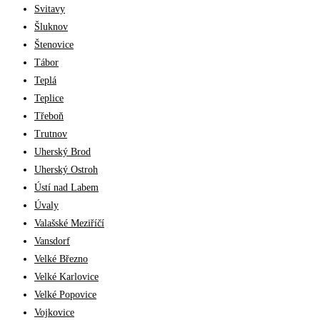
Svitavy
Šluknov
Štenovice
Tábor
Teplá
Teplice
Třeboň
Trutnov
Uherský Brod
Uherský Ostroh
Ústí nad Labem
Úvaly
Valašské Meziříčí
Vansdorf
Velké Březno
Velké Karlovice
Velké Popovice
Vojkovice