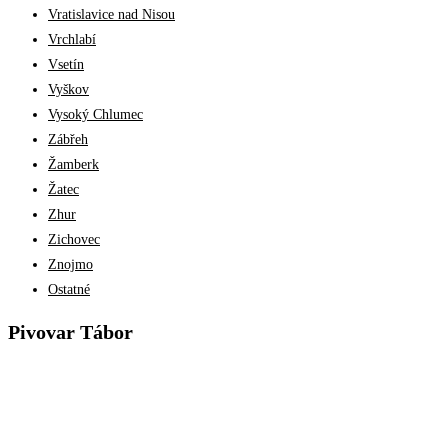
Vratislavice nad Nisou
Vrchlabí
Vsetín
Vyškov
Vysoký Chlumec
Zábřeh
Žamberk
Žatec
Zhur
Zichovec
Znojmo
Ostatné
Pivovar Tábor