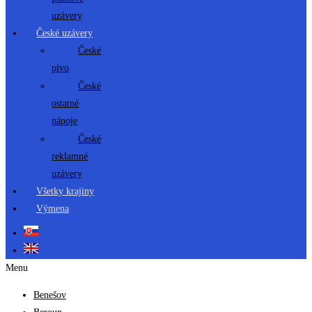
uzávery
České uzávery
České
pivo
České
ostatné
nápoje
České
reklamné
uzávery
Všetky krajiny
Výmena
Menu
Benešov