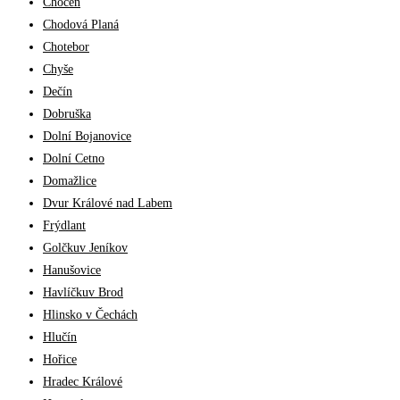
Choceň
Chodová Planá
Chotebor
Chyše
Dečín
Dobruška
Dolní Bojanovice
Dolní Cetno
Domažlice
Dvur Králové nad Labem
Frýdlant
Golčkuv Jeníkov
Hanušovice
Havlíčkuv Brod
Hlinsko v Čechách
Hlučín
Hořice
Hradec Králové