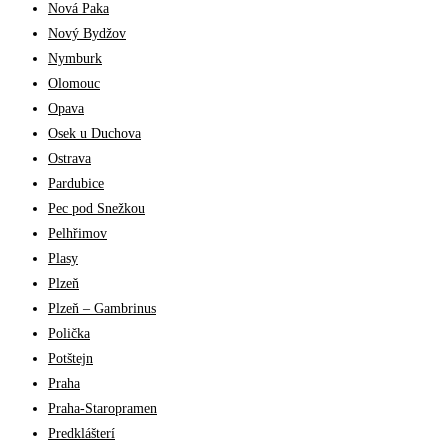
Nová Paka
Nový Bydžov
Nymburk
Olomouc
Opava
Osek u Duchova
Ostrava
Pardubice
Pec pod Snežkou
Pelhřimov
Plasy
Plzeň
Plzeň – Gambrinus
Polička
Potštejn
Praha
Praha-Staropramen
Predklášterí