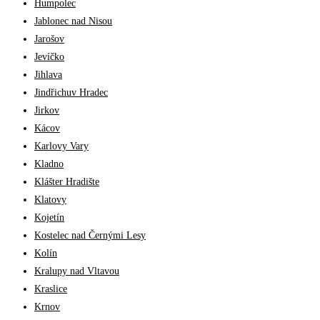
Humpolec
Jablonec nad Nisou
Jarošov
Jevíčko
Jihlava
Jindřichuv Hradec
Jirkov
Kácov
Karlovy Vary
Kladno
Klášter Hradište
Klatovy
Kojetín
Kostelec nad Černými Lesy
Kolín
Kralupy nad Vltavou
Kraslice
Krnov