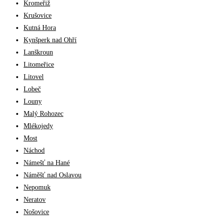
Kromeřiž
Krušovice
Kutná Hora
Kynšperk nad Ohří
Lanškroun
Litomeřice
Litovel
Lobeč
Louny
Malý Rohozec
Mlékojedy
Most
Náchod
Námešť na Hané
Náměšť nad Oslavou
Nepomuk
Neratov
Nošovice