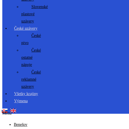
Slovenské
plastové
uzávery
České uzávery
České
pivo
České
ostatné
nápoje
České
reklamné
uzávery
Všetky krajiny
Výmena
Menu
Benešov