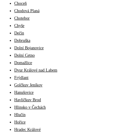
Choceň
Chodová Planá
Chotebor
Chyše
Dečín
Dobruška
Dolní Bojanovice
Dolní Cetno
Domažlice
Dvur Králové nad Labem
Frýdlant
Golčkuv Jeníkov
Hanušovice
Havlíčkuv Brod
Hlinsko v Čechách
Hlučín
Hořice
Hradec Králové