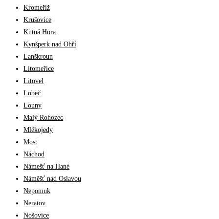
Kromeřiž
Krušovice
Kutná Hora
Kynšperk nad Ohří
Lanškroun
Litomeřice
Litovel
Lobeč
Louny
Malý Rohozec
Mlékojedy
Most
Náchod
Námešť na Hané
Náměšť nad Oslavou
Nepomuk
Neratov
Nošovice