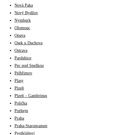
Nová Paka
Nový Bydžov
Nymburk
Olomouc
Opava
Osek u Duchova
Ostrava
Pardubice
Pec pod Snežkou
Pelhřimov
Plasy
Plzeň
Plzeň – Gambrinus
Polička
Potštejn
Praha
Praha-Staropramen
Predklášterí