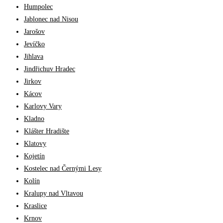
Humpolec
Jablonec nad Nisou
Jarošov
Jevíčko
Jihlava
Jindřichuv Hradec
Jirkov
Kácov
Karlovy Vary
Kladno
Klášter Hradište
Klatovy
Kojetín
Kostelec nad Černými Lesy
Kolín
Kralupy nad Vltavou
Kraslice
Krnov