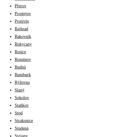
Přerov
Prostejov
Protivín
Rajhrad
Rakovník
Rokycany
Rosice
Rousínov
Rudná
Rumburk
Rýžovna
Slaný
Sokolov
Staňkov
Stod
Strakonice
Studená
Svijany