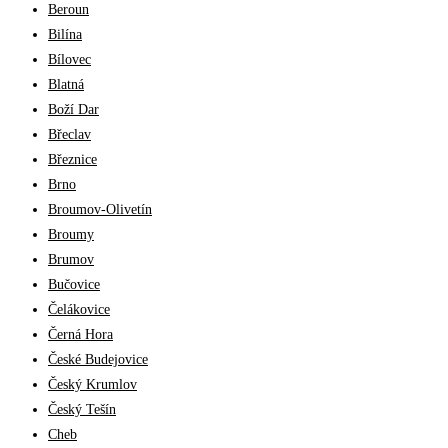
Beroun
Bilína
Bílovec
Blatná
Boží Dar
Břeclav
Březnice
Brno
Broumov-Olivetín
Broumy
Brumov
Bučovice
Čelákovice
Černá Hora
České Budejovice
Český Krumlov
Český Tešín
Cheb