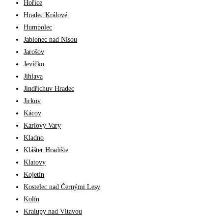
Hořice
Hradec Králové
Humpolec
Jablonec nad Nisou
Jarošov
Jevíčko
Jihlava
Jindřichuv Hradec
Jirkov
Kácov
Karlovy Vary
Kladno
Klášter Hradište
Klatovy
Kojetín
Kostelec nad Černými Lesy
Kolín
Kralupy nad Vltavou