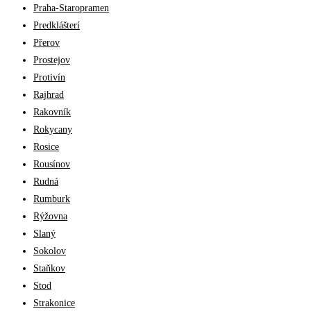
Praha-Staropramen
Predklášterí
Přerov
Prostejov
Protivín
Rajhrad
Rakovník
Rokycany
Rosice
Rousínov
Rudná
Rumburk
Rýžovna
Slaný
Sokolov
Staňkov
Stod
Strakonice