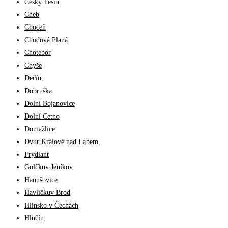
Český Tešín
Cheb
Choceň
Chodová Planá
Chotebor
Chyše
Dečín
Dobruška
Dolní Bojanovice
Dolní Cetno
Domažlice
Dvur Králové nad Labem
Frýdlant
Golčkuv Jeníkov
Hanušovice
Havlíčkuv Brod
Hlinsko v Čechách
Hlučín