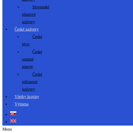
Slovenské
plastové
uzávery
České uzávery
České
pivo
České
ostatné
nápoje
České
reklamné
uzávery
Všetky krajiny
Výmena
Menu