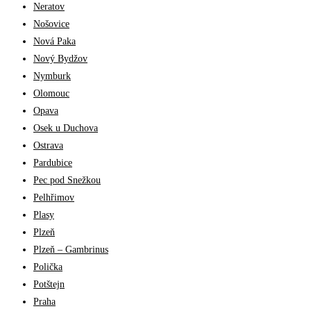
Neratov
Nošovice
Nová Paka
Nový Bydžov
Nymburk
Olomouc
Opava
Osek u Duchova
Ostrava
Pardubice
Pec pod Snežkou
Pelhřimov
Plasy
Plzeň
Plzeň – Gambrinus
Polička
Potštejn
Praha