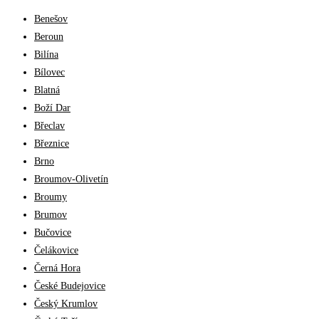
Benešov
Beroun
Bilína
Bílovec
Blatná
Boží Dar
Břeclav
Březnice
Brno
Broumov-Olivetín
Broumy
Brumov
Bučovice
Čelákovice
Černá Hora
České Budejovice
Český Krumlov