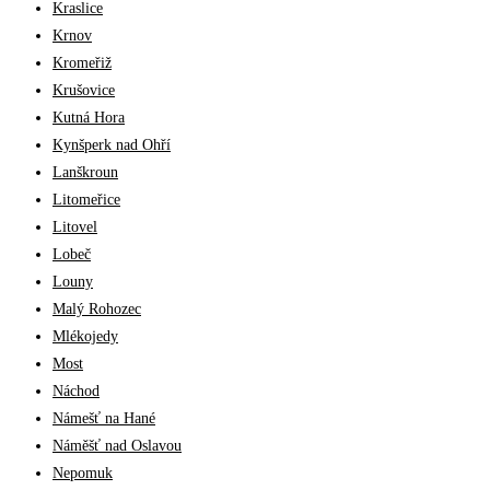
Kraslice
Krnov
Kromeřiž
Krušovice
Kutná Hora
Kynšperk nad Ohří
Lanškroun
Litomeřice
Litovel
Lobeč
Louny
Malý Rohozec
Mlékojedy
Most
Náchod
Námešť na Hané
Náměšť nad Oslavou
Nepomuk