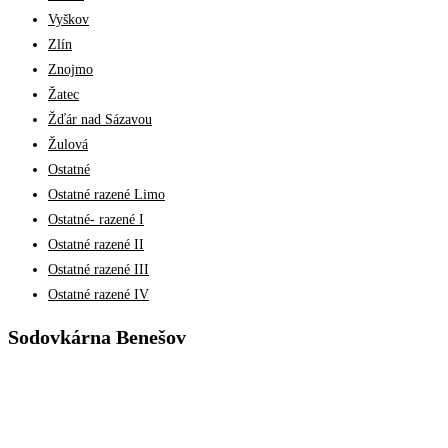
Vyškov
Zlín
Znojmo
Žatec
Žďár nad Sázavou
Žulová
Ostatné
Ostatné razené Limo
Ostatné- razené I
Ostatné razené II
Ostatné razené III
Ostatné razené IV
Sodovkárna Benešov