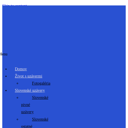
Skip to content
Menu
Domov
Život s uzávermi
Fotogaléria
Slovenské uzávery
Slovenské
pivné
uzávery
Slovenské
ostatné