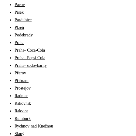
Pacov
Písek
Pardubice
Plzeň
Podebrady
Praha
Praha- Coca-Cola
Praha- Pepsi Cola
Praha- sodovkárny
Přerov
Příbram
Prostejov
Radnice
Rakovník
Rakvice
Rumburk
Rychnov nad Knežnou
Slaný