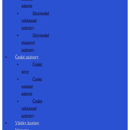
nápoje
Slovenské
reklamné
uzávery
Slovenské
plastové
uzávery
České uzávery
České
pivo
České
ostatné
nápoje
České
reklamné
uzávery
Všetky krajiny