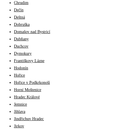
Chrudim
Dečín
Deštná
Dobruška
Domašov nad Bystricí
Dubňany
Duchcov
Dymokury
Františkovy Lázne
Hodonín
Hořice
Hořice v Podkrkonoší
Horní Moštenice
Hradec Králové
Jemnice
Jihlava
Jindřichuv Hradec
Jirkov