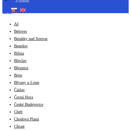
Výmena
Menu
Aš
Beloves
Benátky nad Jizerou
Benešov
Bílina
Břeclav
Březnice
Brno
Břvany u Loun
Čáslav
Černá Hora
České Budejovice
Cheb
Chodová Planá
Chrast