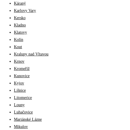
Káraný
Karlovy Vary
Kersko
Kladno
Klatovy
Kolín
Kout
Kralupy nad Vltavou
Krnov
Kromeříž
Kunovice
Kyjov
Líšnice
Litomerice
Louny
Luhačovice
Mariánské Lázne
Mikulov