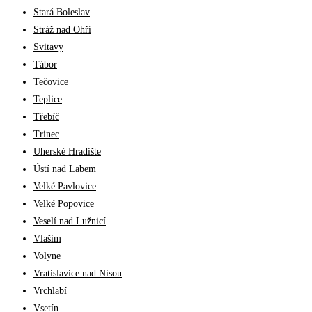
Stará Boleslav
Stráž nad Ohří
Svitavy
Tábor
Tečovice
Teplice
Třebíč
Trinec
Uherské Hradište
Ústí nad Labem
Velké Pavlovice
Velké Popovice
Veselí nad Lužnicí
Vlašim
Volyne
Vratislavice nad Nisou
Vrchlabí
Vsetín