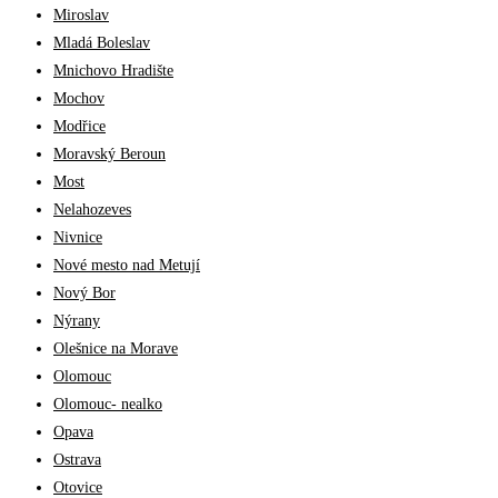
Miroslav
Mladá Boleslav
Mnichovo Hradište
Mochov
Modřice
Moravský Beroun
Most
Nelahozeves
Nivnice
Nové mesto nad Metují
Nový Bor
Nýrany
Olešnice na Morave
Olomouc
Olomouc- nealko
Opava
Ostrava
Otovice