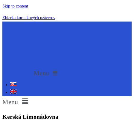
Skip to content
Zbierka korunkových uzáverov
Menu
Menu
Kerská Limonádovna