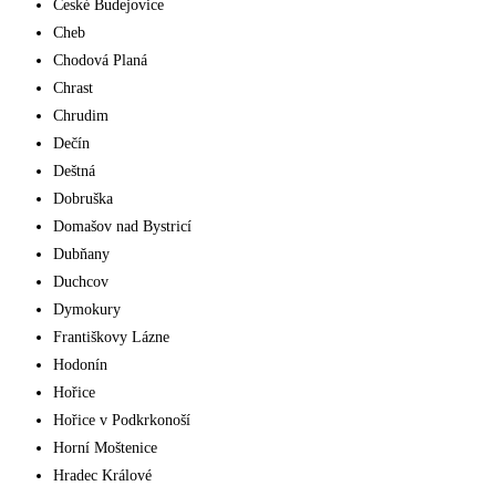
České Budejovice
Cheb
Chodová Planá
Chrast
Chrudim
Dečín
Deštná
Dobruška
Domašov nad Bystricí
Dubňany
Duchcov
Dymokury
Františkovy Lázne
Hodonín
Hořice
Hořice v Podkrkonoší
Horní Moštenice
Hradec Králové