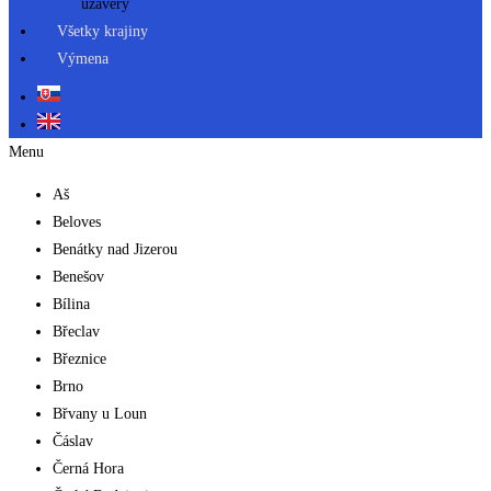
uzávery
Všetky krajiny
Výmena
Menu
Aš
Beloves
Benátky nad Jizerou
Benešov
Bílina
Břeclav
Březnice
Brno
Břvany u Loun
Čáslav
Černá Hora