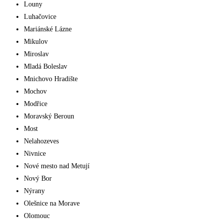
Louny
Luhačovice
Mariánské Lázne
Mikulov
Miroslav
Mladá Boleslav
Mnichovo Hradište
Mochov
Modřice
Moravský Beroun
Most
Nelahozeves
Nivnice
Nové mesto nad Metují
Nový Bor
Nýrany
Olešnice na Morave
Olomouc