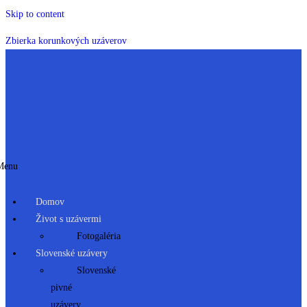
Skip to content
Zbierka korunkových uzáverov
Menu
Domov
Život s uzávermi
Fotogaléria
Slovenské uzávery
Slovenské
pivné
uzávery