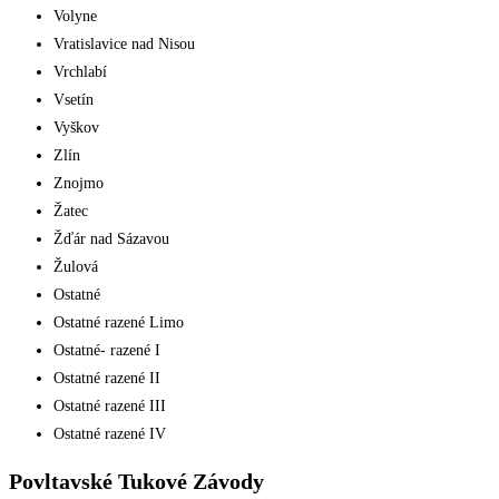
Volyne
Vratislavice nad Nisou
Vrchlabí
Vsetín
Vyškov
Zlín
Znojmo
Žatec
Žďár nad Sázavou
Žulová
Ostatné
Ostatné razené Limo
Ostatné- razené I
Ostatné razené II
Ostatné razené III
Ostatné razené IV
Povltavské Tukové Závody