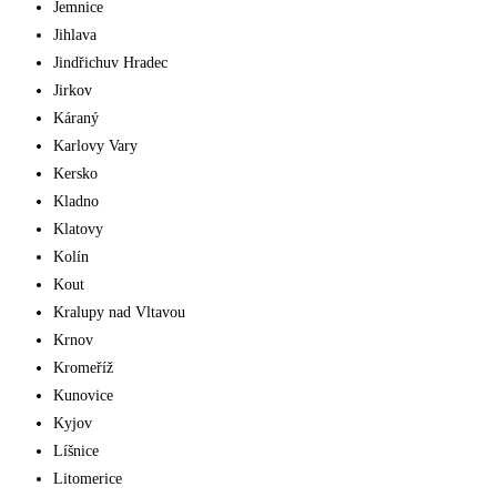
Jemnice
Jihlava
Jindřichuv Hradec
Jirkov
Káraný
Karlovy Vary
Kersko
Kladno
Klatovy
Kolín
Kout
Kralupy nad Vltavou
Krnov
Kromeříž
Kunovice
Kyjov
Líšnice
Litomerice