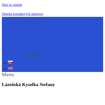
Skip to content
Zbierka korunkových uzáverov
Menu
Menu
Lázeňská Kyselka Stefany