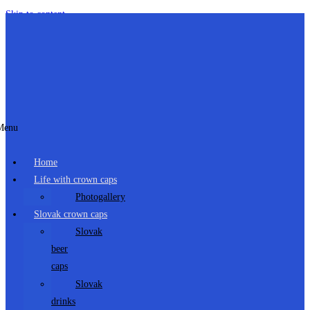
Skip to content
Menu
Home
Life with crown caps
Photogallery
Slovak crown caps
Slovak
beer
caps
Slovak
drinks