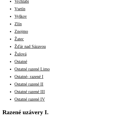
Vrchlabí
Vsetín
Vyškov
Zlín
Znojmo
Žatec
Žďár nad Sázavou
Žulová
Ostatné
Ostatné razené Limo
Ostatné- razené I
Ostatné razené II
Ostatné razené III
Ostatné razené IV
Razené uzávery I.