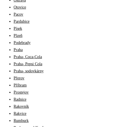
Ostrava
Otovice
Pacov
Pardubice
Písek
Plzeň
Podebrady
Praha
Praha- Coca-Cola
Praha- Pepsi Cola
Praha- sodovkárny
Přerov
Příbram
Prostejov
Radnice
Rakovník
Rakvice
Rumburk