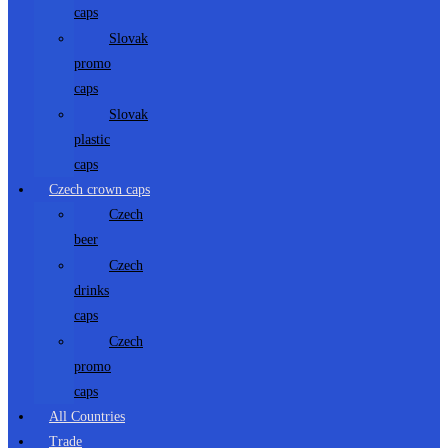
caps
Slovak
promo
caps
Slovak
plastic
caps
Czech crown caps
Czech
beer
Czech
drinks
caps
Czech
promo
caps
All Countries
Trade