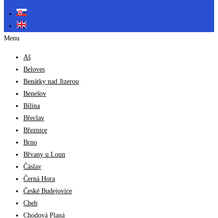
Menu
Aš
Beloves
Benátky nad Jizerou
Benešov
Bílina
Břeclav
Březnice
Brno
Břvany u Loun
Čáslav
Černá Hora
České Budejovice
Cheb
Chodová Planá