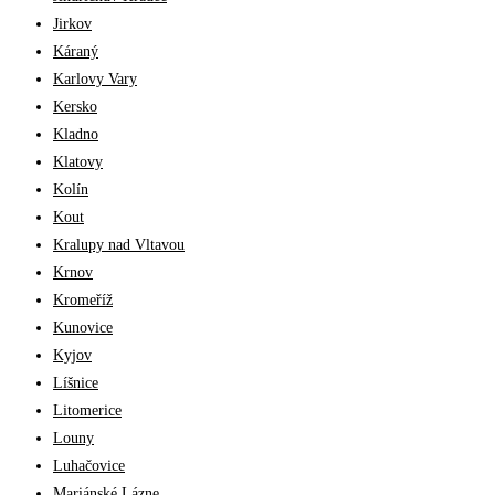
Jirkov
Káraný
Karlovy Vary
Kersko
Kladno
Klatovy
Kolín
Kout
Kralupy nad Vltavou
Krnov
Kromeříž
Kunovice
Kyjov
Líšnice
Litomerice
Louny
Luhačovice
Mariánské Lázne