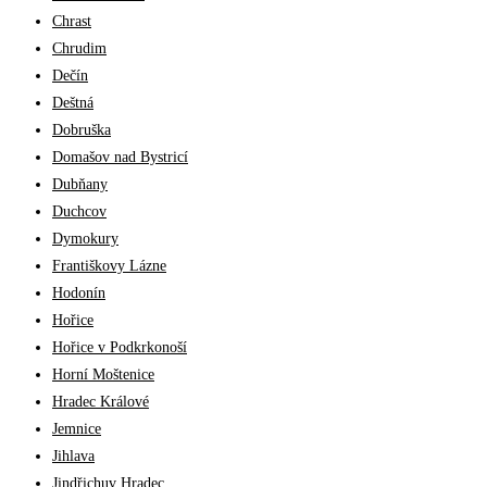
Chrast
Chrudim
Dečín
Deštná
Dobruška
Domašov nad Bystricí
Dubňany
Duchcov
Dymokury
Františkovy Lázne
Hodonín
Hořice
Hořice v Podkrkonoší
Horní Moštenice
Hradec Králové
Jemnice
Jihlava
Jindřichuv Hradec