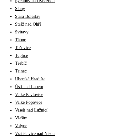
Rychnov nad Knežnou
Slaný
Stará Boleslav
Stráž nad Ohří
Svitavy
Tábor
Tečovice
Teplice
Třebíč
Trinec
Uherské Hradište
Ústí nad Labem
Velké Pavlovice
Velké Popovice
Veselí nad Lužnicí
Vlašim
Volyne
Vratislavice nad Nisou