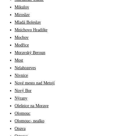
Mikulov
Miroslav
Mladá Boleslav
Mnichovo Hradište
Mochov
Modřice
Moravský Beroun
Most
Nelahozeves
Nivnice
Nové mesto nad Metují
Nový Bor
Nýrany
Olešnice na Morave
Olomouc
Olomouc- nealko
Opava