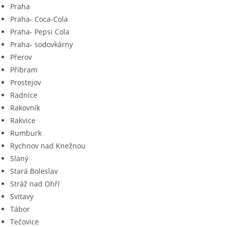
Praha
Praha- Coca-Cola
Praha- Pepsi Cola
Praha- sodovkárny
Přerov
Příbram
Prostejov
Radnice
Rakovník
Rakvice
Rumburk
Rychnov nad Knežnou
Slaný
Stará Boleslav
Stráž nad Ohří
Svitavy
Tábor
Tečovice