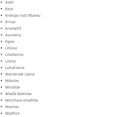
Kolín
Kout
Kralupy nad Vltavou
Krnov
Kromeříž
Kunovice
Kyjov
Líšnice
Litomerice
Louny
Luhačovice
Mariánské Lázne
Mikulov
Miroslav
Mladá Boleslav
Mnichovo Hradište
Mochov
Modřice