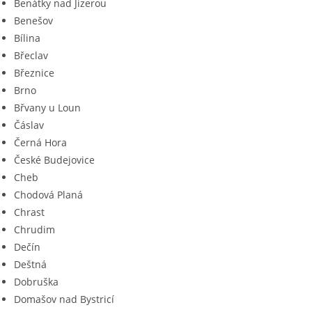
Benátky nad Jizerou
Benešov
Bílina
Břeclav
Březnice
Brno
Břvany u Loun
Čáslav
Černá Hora
České Budejovice
Cheb
Chodová Planá
Chrast
Chrudim
Dečín
Deštná
Dobruška
Domašov nad Bystricí