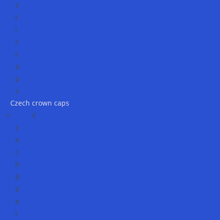
s
t
i
c
c
a
p
s
Czech crown caps
C
z
e
c
h
b
e
e
r