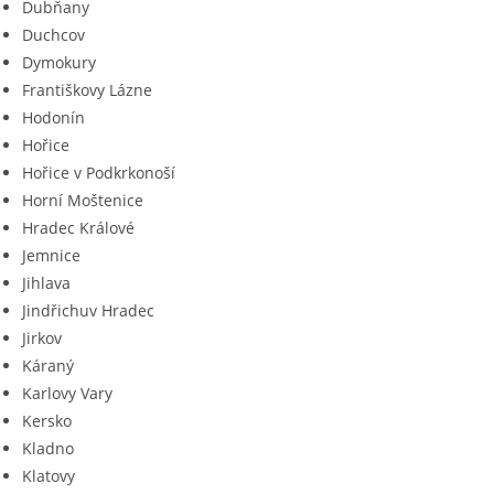
Dubňany
Duchcov
Dymokury
Františkovy Lázne
Hodonín
Hořice
Hořice v Podkrkonoší
Horní Moštenice
Hradec Králové
Jemnice
Jihlava
Jindřichuv Hradec
Jirkov
Káraný
Karlovy Vary
Kersko
Kladno
Klatovy