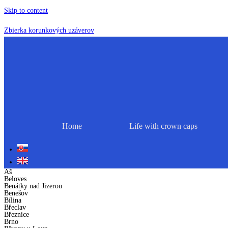
Skip to content
Zbierka korunkových uzáverov
Home
Life with crown caps
Aš
Beloves
Benátky nad Jizerou
Benešov
Bílina
Břeclav
Březnice
Brno