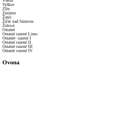
Vsetín
Vyškov
Zlín
Znojmo
Žatec
Žďár nad Sázavou
Žulová
Ostatné
Ostatné razené Limo
Ostatné- razené I
Ostatné razené II
Ostatné razené III
Ostatné razené IV
Ovona