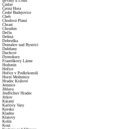
Břvany u Loun
Čáslav
Černá Hora
České Budejovice
Cheb
Chodová Planá
Chrast
Chrudim
Dečín
Deštná
Dobruška
Domašov nad Bystricí
Dubňany
Duchcov
Dymokury
Františkovy Lázne
Hodonín
Hořice
Hořice v Podkrkonoší
Horní Moštenice
Hradec Králové
Jemnice
Jihlava
Jindřichuv Hradec
Jirkov
Káraný
Karlovy Vary
Kersko
Kladno
Klatovy
Kolín
Kout