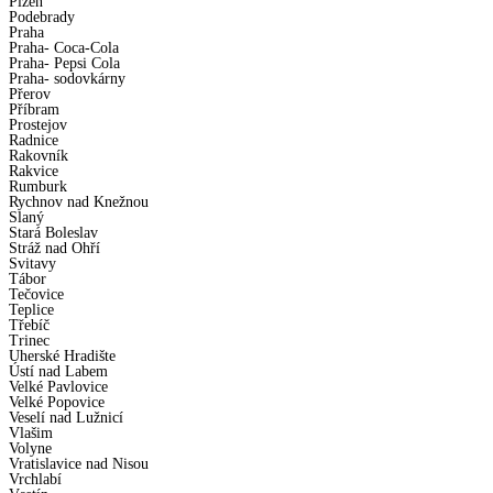
Plzeň
Podebrady
Praha
Praha- Coca-Cola
Praha- Pepsi Cola
Praha- sodovkárny
Přerov
Příbram
Prostejov
Radnice
Rakovník
Rakvice
Rumburk
Rychnov nad Knežnou
Slaný
Stará Boleslav
Stráž nad Ohří
Svitavy
Tábor
Tečovice
Teplice
Třebíč
Trinec
Uherské Hradište
Ústí nad Labem
Velké Pavlovice
Velké Popovice
Veselí nad Lužnicí
Vlašim
Volyne
Vratislavice nad Nisou
Vrchlabí