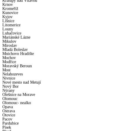
Kralupy nad Vltavou
Krnov
Kromeříž
Kunovice
Kyjov
Líšnice
Litomerice
Louny
Luhačovice
Mariánské Lázne
Mikulov
Miroslav
Mladá Boleslav
Mnichovo Hradište
Mochov
Modřice
Moravský Beroun
Most
Nelahozeves
Nivnice
Nové mesto nad Metují
Nový Bor
Nýrany
Olešnice na Morave
Olomouc
Olomouc- nealko
Opava
Ostrava
Otovice
Pacov
Pardubice
Písek